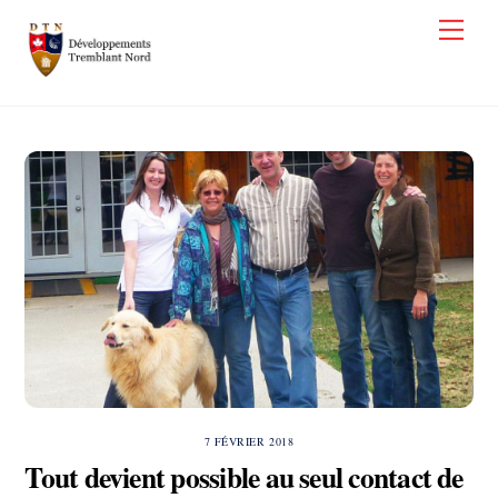
Skip
Back
Men
to
To
content
Top
7 FÉVRIER 2018
Tout devient possible au seul contact de